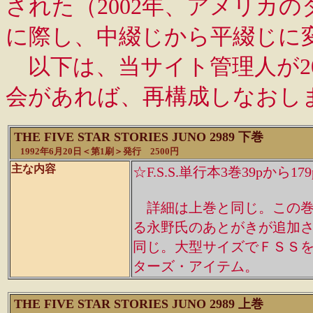
された（2002年、アメリカ
に際し、中綴じから平綴じに
以下は、当サイト管理人が20
会があれば、再構成しなおし
THE FIVE STAR STORIES JUNO 2989 下巻
1992年6月20日＜第1刷＞発行 2500円
主な内容
☆F.S.S.単行本3巻39pか
詳細は上巻と同じ。この巻
る永野氏のあとがきが追加され
同じ。大型サイズでＦＳＳ
ターズ・アイテム。
THE FIVE STAR STORIES JUNO 2989 上巻