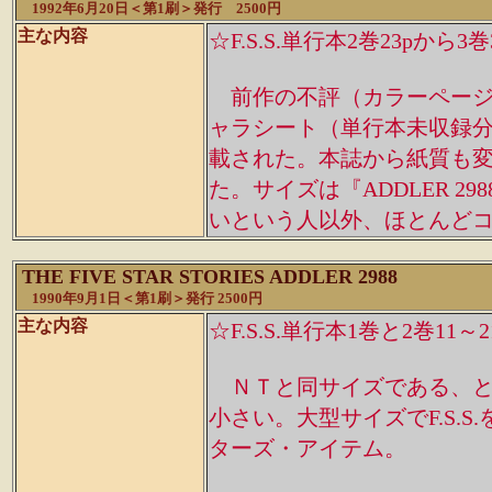
1992年6月20日＜第1刷＞発行 2500円
主な内容
☆F.S.S.単行本2巻23pか
前作の不評（カラーページ
ャラシート（単行本未収録
載された。本誌から紙質も
た。サイズは『ADDLER 
いという人以外、ほとんど
THE FIVE STAR STORIES ADDLER 2988
1990年9月1日＜第1刷＞発行 2500円
主な内容
☆F.S.S.単行本1巻と2巻
ＮＴと同サイズである、と
小さい。大型サイズでF.S.
ターズ・アイテム。