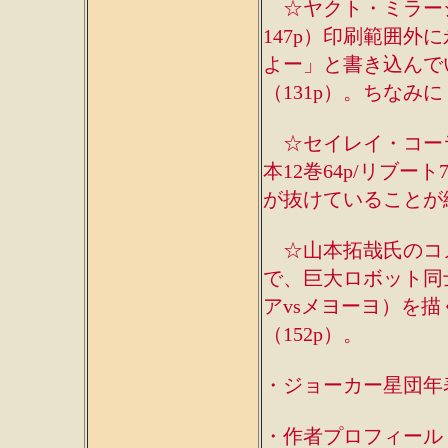
☆ヤクト・ミラージュ
147p）印刷範囲外
よー」と書き込んで
（131p）。ちなみに「
☆セイレイ・コーラ
本12巻64p/リブー
が抜けていることが
☆山本拓哉氏のコ
で、巨大ロボット同
アvsメヨーヨ）を
（152p）。
・ジョーカー星団年
・作者プロフィール