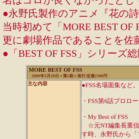
名はゴロが良くなかったとし
●永野氏製作のアニメ『花の詩
当時初めて「MORE BEST O
更に劇場作品であることを佐藤
●「BEST OF FSS」シリーズ
MORE BEST OF FSS
2009年3月20日＜第1刷＞発行/定価2500円
主な内容
●FSS名場面集な
・FSS第6話プロローグ
・My Best of FSS
☆元NT編集長重信
す時、永野氏から「