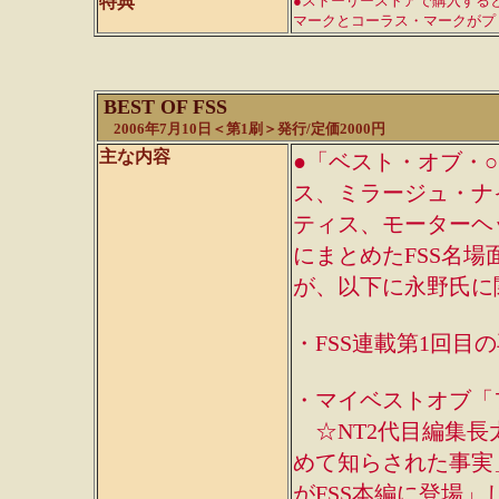
特典
●ストーリーストアで購入する
マークとコーラス・マークがプ
BEST OF FSS
2006年7月10日＜第1刷＞発行/定価2000円
主な内容
●「ベスト・オブ・
ス、ミラージュ・ナ
ティス、モーターヘ
にまとめたFSS名
が、以下に永野氏に
・FSS連載第1回目
・マイベストオブ「
☆NT2代目編集長
めて知らされた事実
がFSS本編に登場