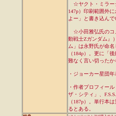
☆ヤクト・ミラージュ
147p）印刷範囲外
よー」と書き込んで
☆小田雅弘氏のコメ
動戦士Zガンダム』
ム」は永野氏が命名
（184p）。更に
難なく言い切ったか
・ジョーカー星団年
・作者プロフィール
ザ・シティ」、F.S
（187p）。単行本
るとある。