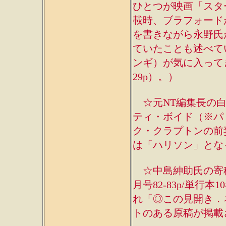
ひとつが映画「スタ
載時、ブラフォード
を書きながら永野氏
ていたことも述べて
ンギ）が気に入って
29p）。）
☆元NT編集長の白
ティ・ボイド（※パ
ク・クラプトンの前
は「ハリソン」とな
☆中島紳助氏の寄稿
月号82-83p/単行本1
れ「◎この見開き．
トのある原稿が掲載さ