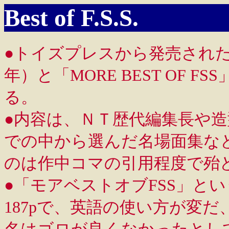
Best of F.S.S.
●トイズプレスから発売された企画物
年）と「MORE BEST OF F
る。
●内容は、ＮＴ歴代編集長や造
での中から選んだ名場面集な
のは作中コマの引用程度で殆
●「モアベストオブFSS」と
187pで、英語の使い方が変