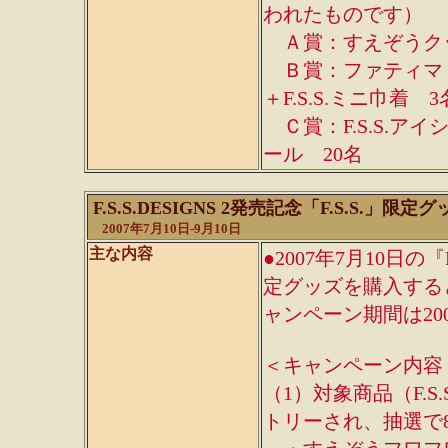
われたものです）
Ａ賞：すえぞうクッ
Ｂ賞：ファティマ・
＋F.S.S.ミニ巾着 3
Ｃ賞：F.S.S.ア
ール 20名
F.S.S.DESIGNS 2発売記念「F.S.S.」
2007年7月10日-9月10日
主な内容
●2007年7月10日の『
定グッズを購入する
ャンペーン期間は200
＜キャンペーン内容
（1）対象商品（F.
トリーされ、抽選で