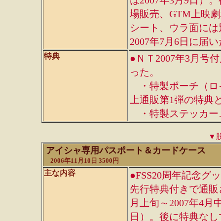
は2007年3月9日
場販売、GTM上映
シート、ウラ面には
2007年7月6日に届
特典
●ＮＴ2007年3月
った。
・特製ポーチ（ロ
上通販第1弾の特典
・特製ステッカー…
▼
アイシャ専用パスポート＆カードケース
2006年11月10日 3500円
主な内容
●FSS20周年記念グ
先行特典付きで通販さ
月上旬～2007年4月
日）。後に特典なし