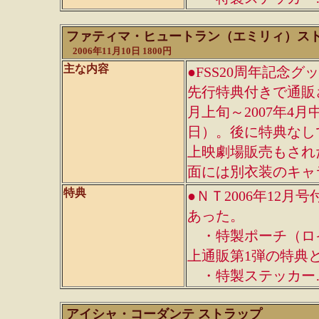
ファティマ・ヒュートラン（エミリィ）ス
2006年11月10日 1800円
主な内容
●FSS20周年記念グ
先行特典付きで通販さ
月上旬～2007年4月
日）。後に特典なし
上映劇場販売もされ
面には別衣装のキャ
特典
●ＮＴ2006年12
あった。
・特製ポーチ（ロ
上通販第1弾の特典
・特製ステッカー…
アイシャ・コーダンテ ストラップ