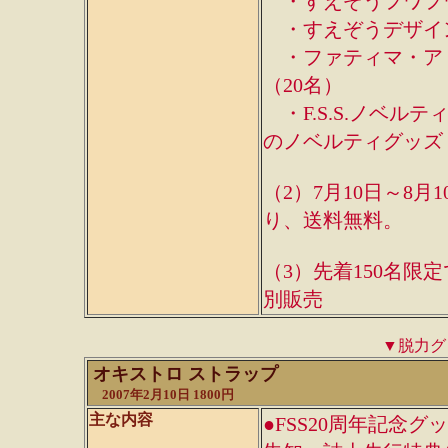
・すえぞうフワフワ
・すえぞうデザイン
・ファティマ・アト
（20名）
・F.S.S.ノベル
のノベルティグッズ
（2）7月10日～8
り、送料無料。
（3）先着150名
別販売
▼脱力グ
オキストロ ストラップ
2007年2月10日 1800円
主な内容
●FSS20周年記念グ