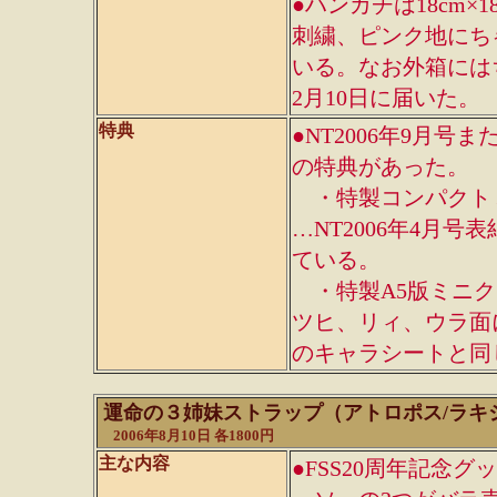
●ハンカチは18cm
刺繍、ピンク地にち
いる。なお外箱には
2月10日に届いた。
特典
●NT2006年9月
の特典があった。
・特製コンパクトミ
…NT2006年4月
ている。
・特製A5版ミニク
ツヒ、リィ、ウラ面に
のキャラシートと同
運命の３姉妹ストラップ（アトロポス/ラキ
2006年8月10日 各1800円
主な内容
●FSS20周年記念