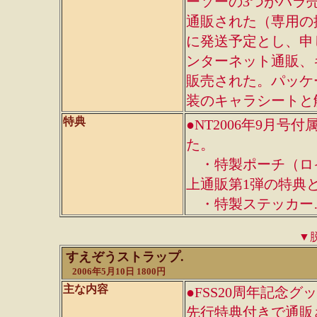
ーソーの3つがバラ売
通販された（専用の振
に発送予定とし、申し
ンターネット通販、キ
販売された。パッケ
装のキャラシートと解
特典
●NT2006年9月
た。
・特製ポーチ（ロ
上通販第1弾の特典
・特製ステッカー…
▼
すえぞうストラップ.
2006年5月10日 1800円
主な内容
●FSS20周年記念グ
先行特典付きで通販さ