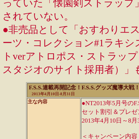
っていた「懐園剣ストラップ
されていない。
●非売品として「おすわりエ
ーツ・コレクション#1ラキ
トverアトロポス・ストラッ
スタジオのサイト採用者）」
F.S.S.連載再開記念！F.S.S.グッズ魔導大
2013年4月10日-8月31日
主な内容
●NT2013年5月号
セット割引＆プレゼ
2013年4月10日～8月
＜キャンペーン内容