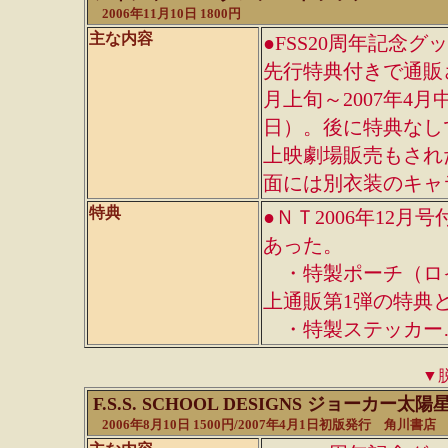
2006年11月10日 1800円
主な内容
●FSS20周年記念グ
先行特典付きで通販さ
月上旬～2007年4月
日）。後に特典なし
上映劇場販売もされ
面には別衣装のキャ
特典
●ＮＴ2006年12
あった。
・特製ポーチ（ロ
上通販第1弾の特典
・特製ステッカー…
▼
F.S.S. SCHOOL DESIGNS ジョーカー
2006年8月10日 1500円/2007年4月1日初版発行 角川書店