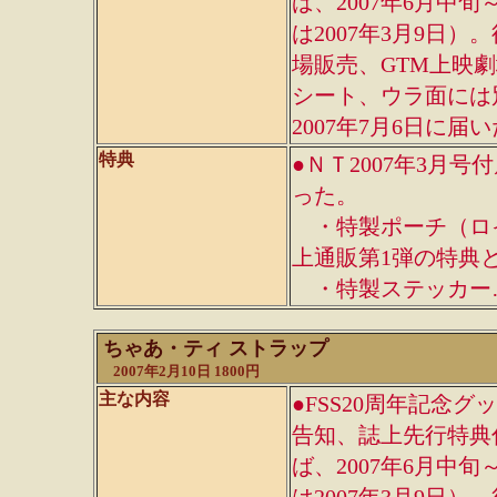
ば、2007年6月中
は2007年3月9日
場販売、GTM上映
シート、ウラ面には
2007年7月6日に届
特典
●ＮＴ2007年3月
った。
・特製ポーチ（ロ
上通販第1弾の特典
・特製ステッカー…
ちゃあ・ティ ストラップ
2007年2月10日 1800円
主な内容
●FSS20周年記念グ
告知、誌上先行特典
ば、2007年6月中