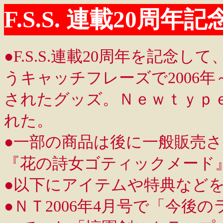
F.S.S. 連載20
●F.S.S.連載20周年を記
うキャッチフレーズで2006年
されたグッズ。Ｎｅｗｔｙｐ
れた。
●一部の商品は後に一般販売され
『花の詩女ゴティックメード
●以下にアイテムや特典など
●ＮＴ2006年4月号で「今