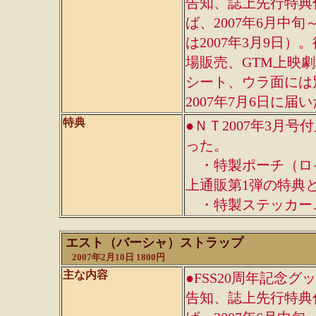
告知、誌上先行特典
ば、2007年6月中
は2007年3月9日
場販売、GTM上映
シート、ウラ面には
2007年7月6日に届
特典
●ＮＴ2007年3月
った。
・特製ポーチ（ロ
上通販第1弾の特典
・特製ステッカー…
エスト（バーシャ）ストラップ
2007年2月10日 1800円
主な内容
●FSS20周年記念グ
告知、誌上先行特典