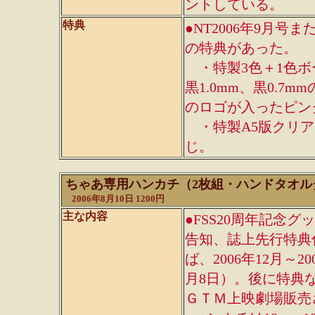
ントしている。
特典
●NT2006年9月
の特典があった。
・特製3色＋1色ボ
黒1.0mm、黒0.7mm
のロゴが入ったピン
・特製A5版クリア
じ。
ちゃあ専用ハンカチ（2枚組・ハンドタオル
2006年8月10日 1200円
主な内容
●FSS20周年記念グ
告知、誌上先行特典
ば、2006年12月～
月8日）。後に特典
ＧＴＭ上映劇場販売