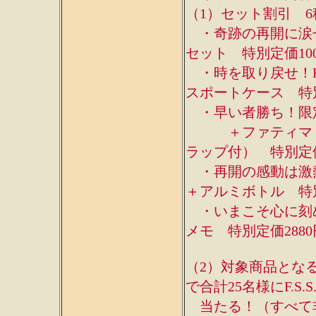
（1）セット割引 6
・奇跡の再開に涙せよ
セット 特別定価100
・時を取り戻せ！F.
スポートケース 特別
・早い者勝ち！限定
＋ファティマ・ス
ラップ付） 特別定価
・再開の感動は激熱！春
＋アルミボトル 特別
・いまこそ心に刻め！
メモ 特別定価2880
（2）対象商品とな
で合計25名様にF.S
当たる！（すべて