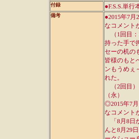
付録
●F.S.S
備考
●2015年
なコメント
（1回目：
持った手で
セーの机の
皆様のもと
ンもうめぇ～
れた。
（2回目）ぬ
（永）
◎2015年
なコメント
「8月8日
んと8月2
ークショー