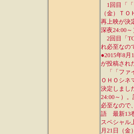
1回目「「
（金）ＴＯ
再上映が決定
深夜24:0
2回目「T
れ必至なので
●2015年
が投稿され
「「ファイ
ＯＨＯシネ
決定しました
24:00～
必至なので、
語 最新13
スペシャル上
月21日（金）