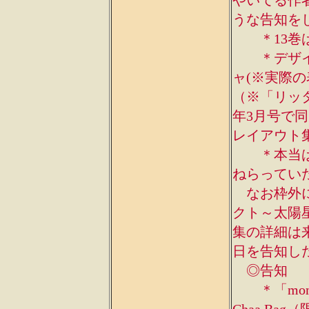
やいてる作
うな告知を
＊13巻は
＊デザイン
ャ(※実際
（※「リッター
年3月号で
レイアウト
＊本当は1
ねらってい
なお枠外に
クト～太陽
集の詳細は
日を告知し
◎告知
＊「momo