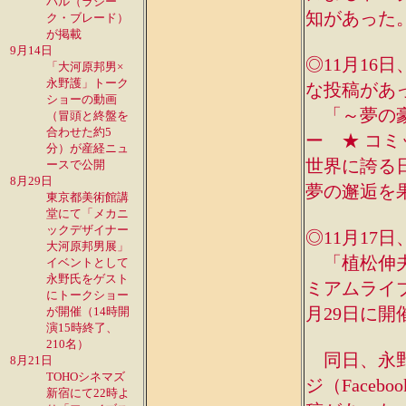
パル（ラシー
知があった
ク・ブレード）
が掲載
9月14日
◎11月16
「大河原邦男×
永野護」トーク
な投稿があ
ショーの動画
「～夢の豪
（冒頭と終盤を
合わせた約5
ー ★ コ
分）が産経ニュ
世界に誇る
ースで公開
8月29日
夢の邂逅を
東京都美術館講
堂にて「メカニ
ックデザイナー
◎11月17日
大河原邦男展」
「植松伸夫
イベントとして
永野氏をゲスト
ミアムライブ
にトークショー
月29日に開
が開催（14時開
演15時終了、
210名）
同日、永野護
8月21日
TOHOシネマズ
ジ（Face
新宿にて22時よ