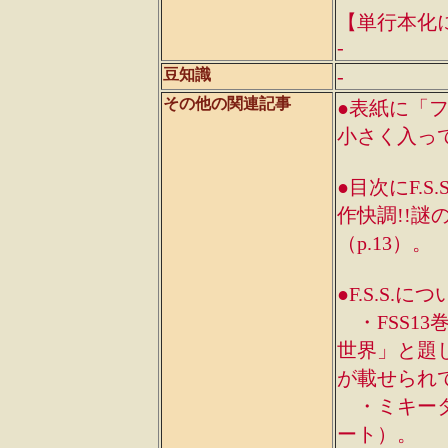
【単行本化
-
-
豆知識
その他の関連記事
●表紙に「
小さく入っ
●目次にF.
作快調!!謎
（p.13）。
●F.S.S.
・FSS1
世界」と題
が載せられ
・ミキータ
ート）。