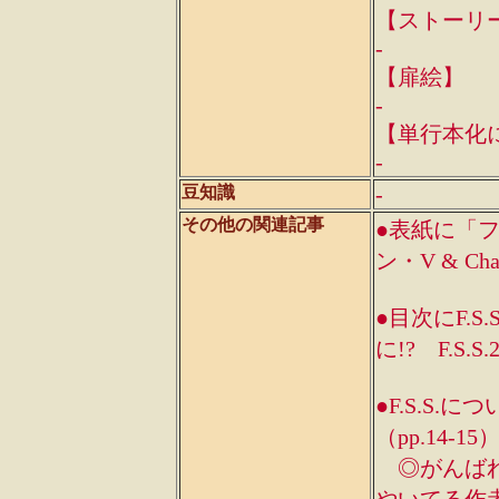
【ストーリ
-
【扉絵】
-
【単行本化
-
-
豆知識
その他の関連記事
●表紙に「フ
ン・V & 
●目次にF.
に!? F.S
●F.S.S
（pp.14-15
◎がんばれ