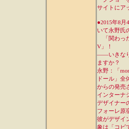
サイトにア
●2015年8
いて永野氏
「関わったす
V」！
――いきなり
ますか？
永野：「mo
ドール」全体
からの発売
インターナシ
デザイナー
フォーレ原
彼がデザイ
象は「コビ