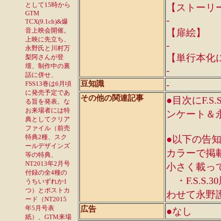
として15時から
【ストーリ
GTM
-
TCX(9.1ch)&爆
音上映会開催。
【扉絵】
上映に先立ち、
-
永野氏と川村万
【単行本化
梨阿さんが登
壇、制作中の裏
-
話に併せ、
-
豆知識
FSS13巻は6月頃
に発売予定であ
その他の関連記事
●目次にF.
る旨を発表。な
お来場者には特
ンケート＆永
典としてクリア
ファイル（前売
特典2種、スク
●以下の告知（
ールデザインズ
カラーで掲
等の特典、
NT2013年2月号
小さく載っ
付録の全4種の
・F.S.S.
うちいずれか1
つ）とポストカ
わせて永野
ード（NT2015
年5月号表
広告
●なし
紙）、GTM来場