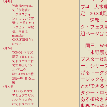
「トーク・シ
8月4日
Web Newtypeに
ブ-4 大木理
て「永野護に
定 20:30
「クリスティ
ン」について突
「速報：ニコ
撃!」と題したイ
ク・フェス
ンタビューが配
信。内容は
組ページは
momoko
CHRISTINE-V」
について
同日、Web
7月24日
「永野護が
TOHOシネマズ
新宿（東京）に
ブスター物
てドリパス主催
ー」シリー
で22時より"シ
ネ×アニ企
げるトーク
画"GTM9.1ch特
別版(460名)を上
ージックを
映
とができる
6月27日
TOHOシネマズ
タジー・ロ
アミュプラザお
ある植松さ
おいた（大分）
にてドリパス主
世界で活躍