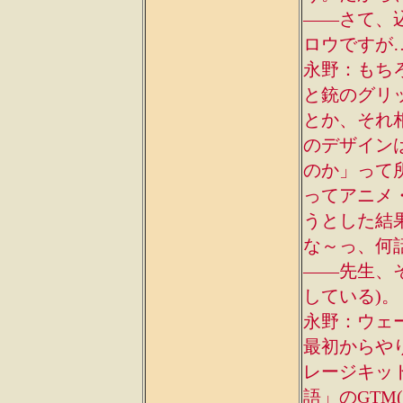
――さて、
ロウですが
永野：もち
と銃のグリ
とか、それ
のデザイン
のか」って
ってアニメ
うとした結
な～っ、何
――先生、
している)。
永野：ウェ
最初からや
レージキッ
語」のGT