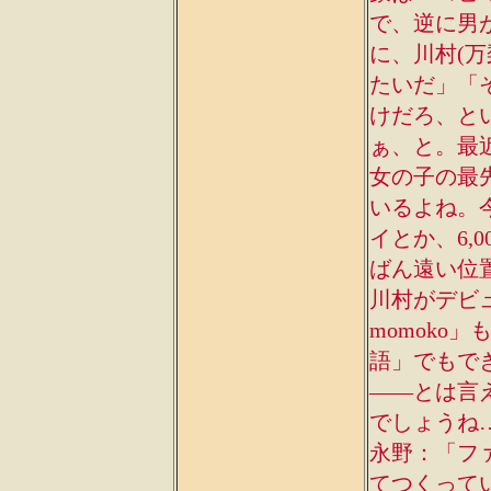
で、逆に男
に、川村(万
たいだ」「
けだろ、と
ぁ、と。最
女の子の最
いるよね。
イとか、6,
ばん遠い位
川村がデビ
momok
語」でもで
――とは言
でしょうね
永野：「フ
てつくって