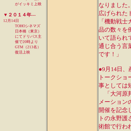
がイッキミ上映
なりました。
広げられた
▼２０１４年
---
「機動戦士
12月14日
TOHOシネマズ
品の数々を
日本橋（東京）
にてドリパス主
いて語られ
催で20時より
通じ合う言
GTM（213名）
復活上映
です！」
●9月14
トークショ
事としては
「大河原邦
メーション
開催を記念
トの永野護
術館で行わ