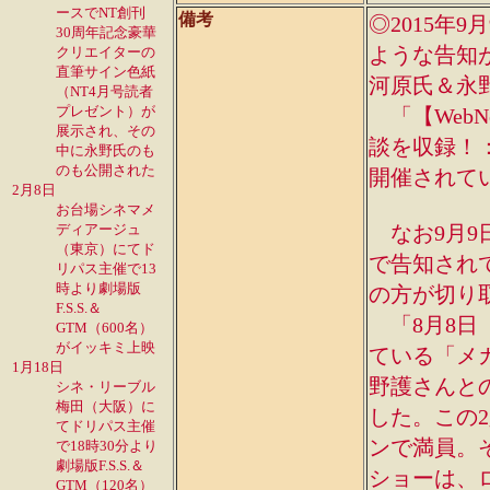
ースでNT創刊
備考
◎2015年9
30周年記念豪華
ような告知
クリエイターの
直筆サイン色紙
河原氏＆永野
（NT4月号読者
プレゼント）が
「【WebN
展示され、その
談を収録！：
中に永野氏のも
のも公開された
開催されて
2月8日
お台場シネマメ
ディアージュ
なお9月9日
（東京）にてド
で告知されて
リパス主催で13
時より劇場版
の方が切り
F.S.S.＆
「8月8日
GTM（600名）
がイッキミ上映
ている「メ
1月18日
野護さんと
シネ・リーブル
梅田（大阪）に
した。この
てドリパス主催
ンで満員。
で18時30分より
劇場版F.S.S.＆
ショーは、
GTM（120名）