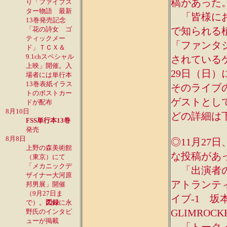
稿があった
り「
ファイブス
ター物語 最新
「皆様にお
13巻発売記念
「花の詩女 ゴ
で知られる
ティックメー
「ファンタ
ド」ＴＣＸ＆
9.1chスペシャル
されている
上映
」開催。入
29日（日
場者には単行本
13巻表紙イラス
そのライブ
トのポストカー
ゲストとし
ドが配布
8月10日
どの詳細は下
FSS単行本13巻
発売
8月8日
◎11月27
上野の森美術館
な投稿があ
（東京）にて
「メカニックデ
「出演者の
ザイナー大河原
アトランティス城
邦男展」開催
（9月27日ま
イブ-1 坂本
で）。
図録
に永
GLIMROCK
野氏のインタビ
ューが掲載