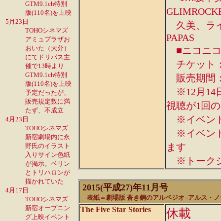
GTM9.1ch特別
GLIMRO
版(110名)を上映
5月23日
久美、ライブ
TOHOシネマズ
PAPAS
アミュプラザお
おいた（大分）
■ニコニコ
にてドリパス主
チケット：1
催で13時より
GTM9.1ch特別
販売期間：1
版(110名)を上映
※12月14
予定だったが、
販売規定数に満
視聴が1回
たず、不成立
※イベント
4月23日
TOHOシネマズ
※イベント
新宿劇場内に永
ます
野氏のイラスト
入りサイン色紙
※トークシ
が掲示。ベリン
とトリハロンが
描かれていた
2015(平成27)年11月号
4月17日
表紙＝劇場版 蒼き鋼のアルペジオ -アルス・ノヴァ- 
TOHOシネマズ
新宿オープニン
The Five Star Stories
休載
グ上映イベント