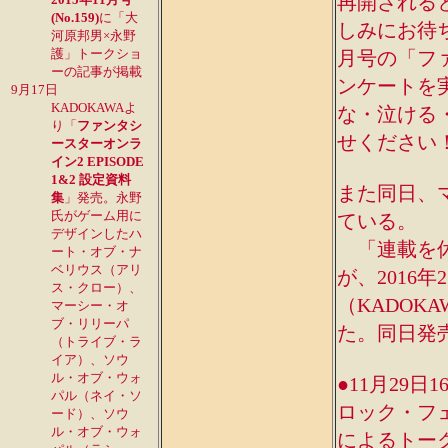
再開されると
(No.159)
に「大
しみにお待ち
河原邦男×永野
護」トークショ
月号の「フ
ーの記事が掲載
ンケートを
9月17日
KADOKAWAよ
な・泣ける
り「
ファンタシ
せください
ースターオンラ
イン2 EPISODE
1&2 設定資料
また同日、
集
」発売。永野
氏がゲーム用に
ている。
デザインしたハ
「連載を休
ート・オブ・ナ
ベリウス（アリ
が、2016
ス・クロー）、
（KADOK
マーシー・オ
ブ・リリーパ
た。同日発
（トライブ・ラ
イア）、ソウ
ル・オブ・ウォ
●11月29
パル（ネイ・ソ
ロック・フ
ード）、ソウ
ル・オブ・ウォ
によるトー