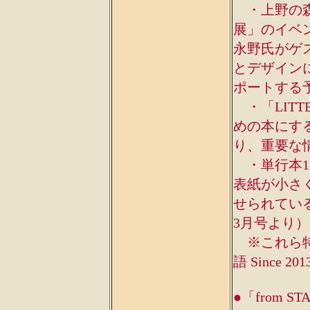
・上野の森
展」のイベン
永野氏がゲ
とデザインに
ポートする
・「LITT
めの本にす
り、重要な
・単行本1
表紙が小さく掲載
せられてい
3月号より
※これら特集
語 Since
●「from 