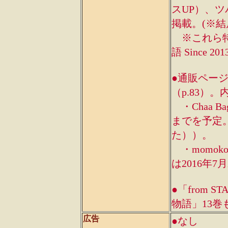
スUP）、ツ
掲載。(※結
※これら特集
語 Since
●通販ページ
（p.83）
・Chaa B
までを予定。
た））。
・momoko
は2016年
●「from
物語」13巻
広告
●なし