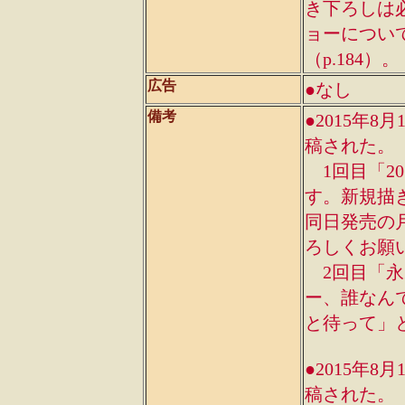
き下ろしは
ョーについて
（p.184）。
広告
●なし
備考
●2015年
稿された。
1回目「20
す。新規描
同日発売の月
ろしくお願
2回目「永
ー、誰なん
と待って」と
●2015年
稿された。