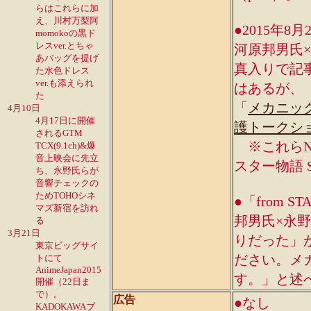
らはこれらに加
え、川村万梨阿
●2015年
momokoの黒ド
レスver.とちゃ
河原邦男氏
あバッグを提げ
真入りで記事
た水色ドレス
ver.も添えられ
はあるが、「
た
「
メカニッ
4月10日
4月17日に開催
護トークシ
されるGTM
※これらNT
TCX(9.1ch)&爆
音上映会に先立
スター物語 Si
ち、永野氏らが
音響チェックの
ためTOHOシネ
●「from 
マズ新宿を訪れ
邦男氏×永
る
3月21日
りだった」
東京ビッグサイ
ださい。メ
トにて
AnimeJapan2015
す。」と述べ
開催（22日ま
で）。
広告
●なし
KADOKAWAブ