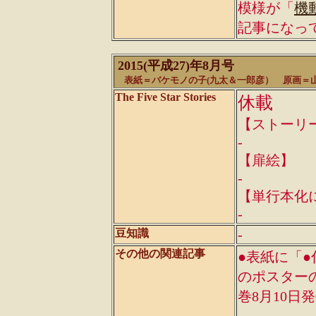
模様が「
機
記事になっ
2015(平成27)年8月号
表紙＝バケモノの子(
九太＆一郎彦） 原画＝山
The Five Star Stories
休載
【ストーリ
-
【扉絵】
-
【単行本化
-
-
豆知識
その他の関連記事
●表紙に「●
のポスター
巻8月10日