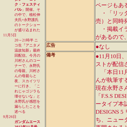
ページもあ
ク・フェスティ
バル
」開催。そ
・「リッター
の中で、植松伸
夫氏×永野護氏
売）と同時
のトークショー
・掲載イラ
が盛り込まれた
11月5日
があるので
20～21時半 ニ
広告
コ生『アニタメ
●なし
温故知新』最終
備考
●11月10日
回配信。今月の
川村さんのコー
ストが配信
ナーで、永野氏
の母親、川村さ
「本日11
んの母親らと
んが執筆す
夜、スカイツリ
ーに行き、「こ
現在永野さ
れじゃゴジラも
「F.S.S 
壊せないな」と
永野氏が感想を
ータイプ本誌
漏らしたことを
DESIGNS
述べる
9月26日
ち、ニュータ
ガンダムエース
2015年11月号