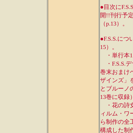
●目次にF.
開!!刊行予
（p.13）。
●F.S.S
15）。
・単行本1
・F.S.S
巻末おまけ
ザインズ」
とブルーノ
13巻に収録
・花の詩女
ィルム・ワ
ら制作の全
構成した制