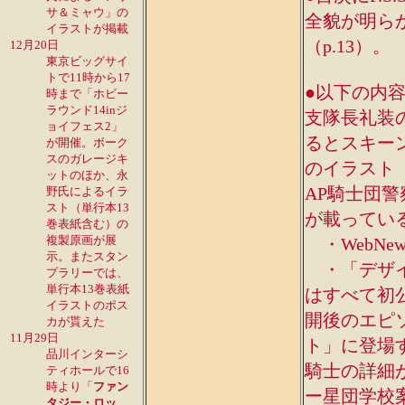
サ＆ミャウ」の
全貌が明ら
イラストが掲載
（p.13）。
12月20日
東京ビッグサイ
トで11時から17
●以下の内容が
時まで「ホビー
ラウンド14inジ
支隊長礼装
ョイフェス2」
るとスキー
が開催。ボーク
スのガレージキ
のイラスト
ットのほか、永
AP騎士団
野氏によるイラ
スト（単行本13
が載ってい
巻表紙含む）の
複製原画が展
・WebNe
示。またスタン
・「デザイ
プラリーでは、
単行本13巻表紙
はすべて初
イラストのポス
開後のエピ
カが貰えた
11月29日
ト」に登場
品川インターシ
騎士の詳細
ティホールで16
時より「
ファン
ー星団学校
タジー・ロッ