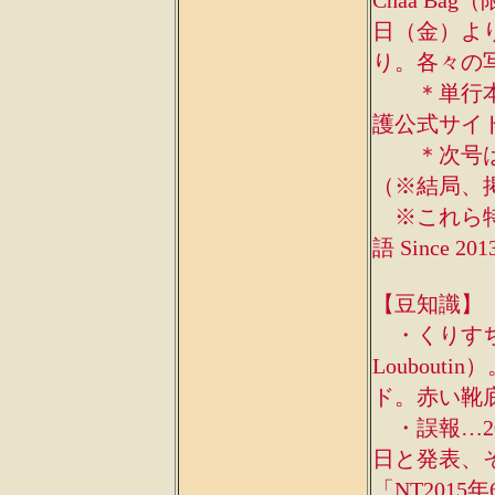
Chaa B
日（金）よ
り。各々の
＊単行本13
護公式サイ
＊次号は1
（※結局、
※これら特集
語 Since
【豆知識】
・くりすちゃ
Loubou
ド。赤い靴
・誤報…201
日と発表、そ
「NT201