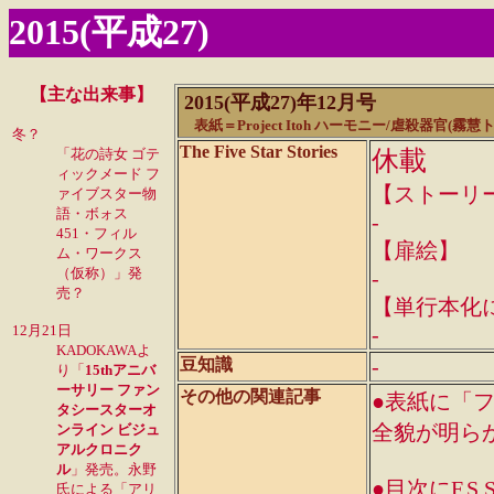
2015(平成27)
【主な出来事】
2015(平成27)年12月号
表紙＝Project Itoh ハーモニー/虐殺器官(
冬？
The Five Star Stories
「花の詩女 ゴテ
休載
ィックメード フ
【ストーリ
ァイブスター物
語・ボォス
-
451・フィル
【扉絵】
ム・ワークス
（仮称）」発
-
売？
【単行本化
12月21日
-
KADOKAWAよ
-
豆知識
り「
15thアニバ
ーサリー ファン
その他の関連記事
●表紙に「
タシースターオ
全貌が明ら
ンライン ビジュ
アルクロニク
ル
」発売。永野
●目次にF.
氏による「アリ