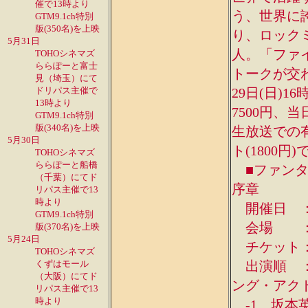
催で13時より
う、世界に
GTM9.1ch特別
版(350名)を上映
り、ロック
5月31日
人。「ファ
TOHOシネマズ
ららぽーと富士
トークが交
見（埼玉）にて
ドリパス主催で
29日(日)
13時より
7500円、
GTM9.1ch特別
版(340名)を上映
生放送での
5月30日
ト(1800円
TOHOシネマズ
ららぽーと船橋
■ファンタ
（千葉）にてド
序章
リパス主催で13
時より
開催日 ：11
GTM9.1ch特別
会場 ：
版(370名)を上映
5月24日
チケット：前
TOHOシネマズ
くずはモール
出演順 ：
（大阪）にてド
ング・アクト-2…
リパス主催で13
時より
-1…坂本英城