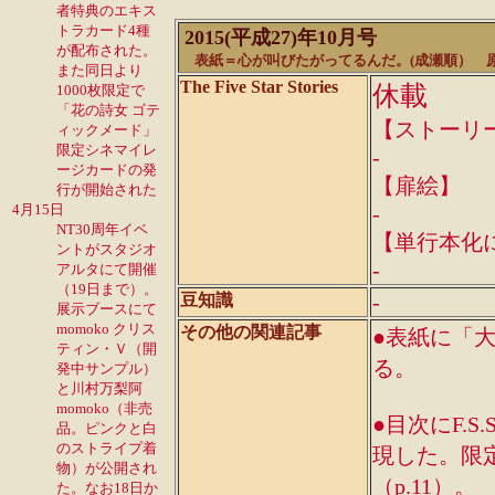
者特典のエキス
トラカード4種
2015(平成27)年10月号
が配布された。
表紙＝心が叫びたがってるんだ。(
成瀬順） 原
また同日より
The Five Star Stories
休載
1000枚限定で
「花の詩女 ゴテ
【ストーリ
ィックメード」
限定シネマイレ
-
ージカードの発
【扉絵】
行が開始された
4月15日
-
NT30周年イベ
【単行本化
ントがスタジオ
-
アルタにて開催
（19日まで）。
-
豆知識
展示ブースにて
momoko クリス
その他の関連記事
●表紙に「
ティン・Ｖ（開
る。
発中サンプル）
と川村万梨阿
momoko（非売
●目次にF.
品。ピンクと白
のストライプ着
現した。限
物）が公開され
（p.11）。
た。なお18日か