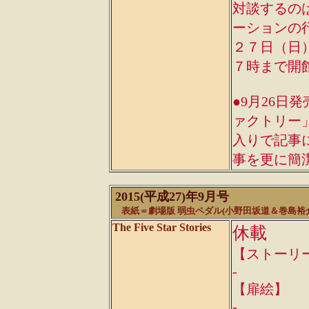
対談するの
ーションの
２７日（日
７時まで開
●9月26日
ァクトリー
入りで記事にな
事を更に簡
2015(平成27)年9月号
表紙＝劇場版 弱虫ペダル(
小野田坂道＆巻島裕
The Five Star Stories
休載
【ストーリ
-
【扉絵】
-