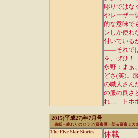
彫りではな
やレーザー
的な意味で
ンしか使わ
付いている
――それでは
を、ぜひ！
永野：まぁ
どさ(笑)
の職人さん
の服の良さ
れ…。トホ
2015(平成27)年7月号
表紙＝終わりのセラフ(
百夜優一郎＆百夜ミカエ
The Five Star Stories
休載