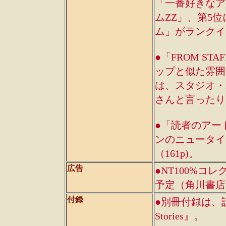
「一番好きなア
ムZZ」、第5
ム」がランクイ
●「FROM S
ップと似た雰囲
は、スタジオ・
さんと言ったり
●「読者のアー
ンのニュータイ
（161p)。
広告
●NT100%コ
予定（角川書店広
付録
●別冊付録は、設定資料
Stories』。