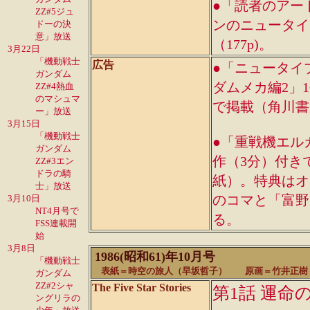
●「読者のアー
ZZ#5ジュ
ンのニュータイ
ドーの決
意」放送
（177p)。
3月22日
「機動戦士
広告
●「ニュータイ
ガンダム
ダムメカ編2」
ZZ#4熱血
のマシュマ
で掲載（角川書
ー」放送
3月15日
「機動戦士
●「重戦機エル
ガンダム
作（3分）付き
ZZ#3エン
ドラの騎
紙）。特典はオ
士」放送
のコマと「富野
3月10日
NT4月号で
る。
FSS連載開
始
3月8日
1986(昭和61)年10月号
「機動戦士
表紙＝時空の旅人（早坂哲子） 原画＝竹井正樹 
ガンダム
ZZ#2シャ
The Five Star Stories
第1話 運命
ングリラの