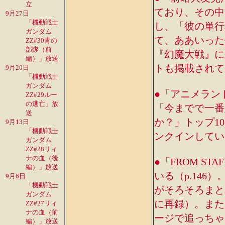
立
ており、その中
9月27日
「機動戦士
し、「彼の単行
ガンダム
て、ああいった
ZZ#30青の
部隊（前
『幻魔大戦』に
編）」放送
トも掲載されて
9月20日
「機動戦士
ガンダム
●「アニメランド
ZZ#29ルー
の逃亡」放
「今までで一番
送
か？」トップ1
9月13日
「機動戦士
ンクインしている(
ガンダム
ZZ#28リィ
ナの血（後
●「FROM S
編）」放送
いる（p.146
9月6日
「機動戦士
がそろそろまとめて
ガンダム
に再録）。また次
ZZ#27リィ
ナの血（前
ージで追っちゃ
編）」放送