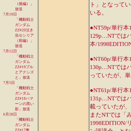
ト」となっていた
（後編）」
放送
いる。
7月19日
「機動戦士
ガンダム
●NT59p/単行本
ZZ#20泣き
129p…NT
虫セシリア
（前編）」
本/1998EDI
放送
7月12日
「機動戦士
●NT60p/単行本
ガンダム
130p…NT
ZZ#19プル
とアクシズ
っていたが、単行
と」放送
7月5日
「機動戦士
●NT61p/単行本
ガンダム
131p…NT
ZZ#18ハマ
ーンの黒い
載っていたが、単
影」放送
またNTでは「
6月28日
「機動戦士
1998EDIT
ガンダム
ZZ#17奪