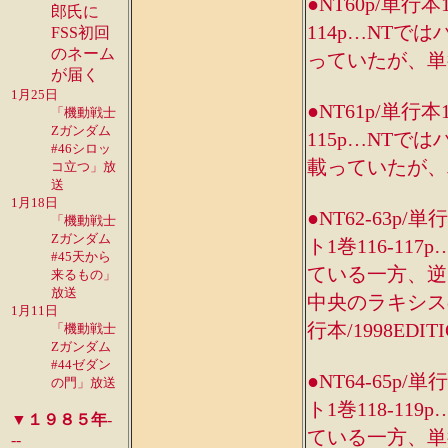
●NT60p/単行本
郎氏に
114p…NT
FSS初回
のネーム
っていたが、単行
が届く
1月25日
●NT61p/単行本
「機動戦士
Zガンダム
115p…NT
#46シロッ
載っていたが、単
コ立つ」放
送
1月18日
●NT62-63p/単
「機動戦士
Zガンダム
ト1巻116-1
#45天から
ている一方、逆に
来るもの」
放送
中央のラキシス
1月11日
行本/1998ED
「機動戦士
Zガンダム
#44ゼダン
●NT64-65p/単
の門」放送
ト1巻118-1
▼１９８５年
-
ている一方、単行
--