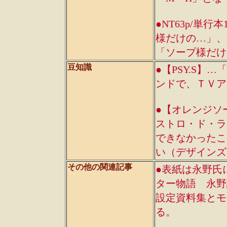
●NT63p/単行本
様だけの…」、「
「ソープ様だけ
豆知識
●【PSY.S
ンドで、ＴＶア
●【オレンジソ
ストロ・ド・ラ
できなかったこ
い（デザインズ5
その他の関連記事
●表紙は永野氏
ター物語 永野
設定資料集とモ
る。