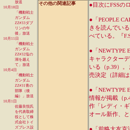
放送
その他の関連記事
●目次にFSSの
10月18日
「機動戦士
ガンダム
●「PEOPLE 
ZZ#33ダブ
きを読んでいる
リンの午
後」放送
べている。『F.S.
10月11日
「機動戦士
ガンダム
●「NEWTYP
ZZ#32塩の
キャラクターデ
湖を越え
て」放送
いる（p.39
10月4日
売決定（詳細は
「機動戦士
ガンダム
ZZ#31青の
●「NEWTYPE
部隊（後
編）」放送
情報が掲載（p
10月1日
作「レディ・ギ
佐藤良悦氏
を代表取締
オール新作、と
役として株
式会社トイ
ズプレス設
●「前略大友克