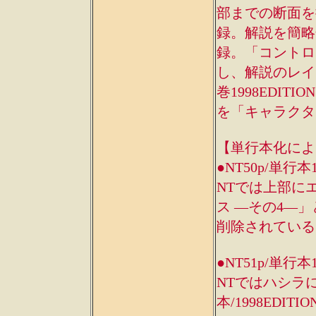
部までの断面を
録。解説を簡略
録。「コントロ
し、解説のレイ
巻1998EDIT
を「キャラクター
【単行本化によ
●NT50p/単行本
NTでは上部に
ス ―その4―」
削除されている
●NT51p/単行本
NTではハシラ
本/1998ED