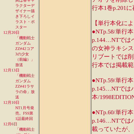
典は各キャ
ラクターデ
行本1巻p.201
ザイナー描
き下ろしイ
ラスト・ポ
【単行本化によ
スター
●NTp.58/単行本
12月20日
「機動戦士
p.144…NT
ガンダム
の女神ラキシス 
ZZ#42コア
3の少女
リブートでは削
（前編）」
行本では掲載範
放送
12月13日
「機動戦士
●NTp.59/単行本
ガンダム
ZZ#41ラサ
p.145…N
ラの命」放
本/1998EDI
送
12月10日
NT1月号発
●NTp.60/単行本
売。FSS第
1話最終回
p.146…N
12月6日
載っていたが、単
「機動戦士