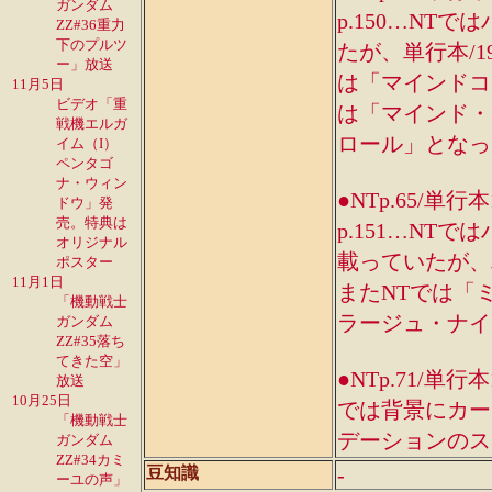
ガンダム
p.150…N
ZZ#36重力
下のプルツ
たが、単行本/1
ー」放送
は「マインドコン
11月5日
ビデオ「重
は「マインド・
戦機エルガ
ロール」となっ
イム（I）
ペンタゴ
ナ・ウィン
●NTp.65/単行本
ドウ」発
売。特典は
p.151…N
オリジナル
載っていたが、単
ポスター
11月1日
またNTでは「
「機動戦士
ラージュ・ナイ
ガンダム
ZZ#35落ち
てきた空」
●NTp.71/単行本
放送
10月25日
では背景にカーテ
「機動戦士
デーションのス
ガンダム
ZZ#34カミ
-
豆知識
ーユの声」