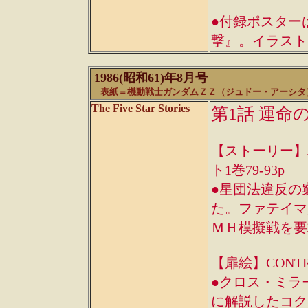
●付録ポスター
撃』。イラスト
1986(昭和61)年8月号
表紙＝機動戦士ガンダムＺＺ（ジュドー・アーシタ
The Five Star Stories
第1話 運命
【ストーリー】単行本
ト1巻79-93p
●星団法違反の
た。ファテイマ
ＭＨ模擬戦を要
【扉絵】CONTR
●クロス・ミラ
に解説したコク