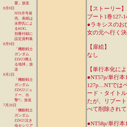
愛」放送
【ストーリー】単行本
8月9日
NT9月号発
ブート1巻127-1
売。表紙は
永野氏によ
●ラキシスのお
るKOG、
女の元へ行く決
別冊付録に
設定資料集
8月9日
【扉絵】
「機動戦士
なし
ガンダム
ZZ#23燃え
る地球」放
【単行本化によ
送
8月2日
●NT57p/単行本
「機動戦士
127p…NT
ガンダム
ZZ#22ジュ
ード・タイトル
ドー、出
撃!!」放送
たが、リブートで
7月26日
べて削除されて
「機動戦士
ガンダム
ZZ#21泣き
●NT58p/単行本
虫セシリア