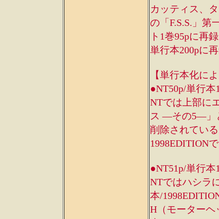
カッティス、タ
の「F.S.S
ト1巻95pに
単行本200pに
【単行本化によ
●NT50p/単行本
NTでは上部に
ス ―その5―」
削除されている
1998EDIT
●NT51p/単行本
NTではハシラ
本/1998ED
H（モーターヘ