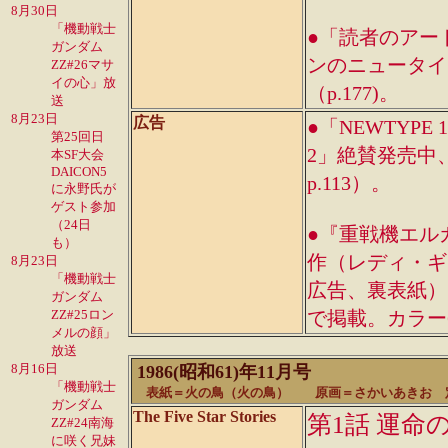
8月30日
「機動戦士
●「読者のアー
ガンダム
ンのニュータイ
ZZ#26マサ
イの心」放
（p.177)。
送
8月23日
広告
●「NEWTYPE
第25回日
2」絶賛発売中
本SF大会
DAICON5
p.113）。
に永野氏が
ゲスト参加
（24日
●『重戦機エル
も）
作（レディ・ギ
8月23日
「機動戦士
広告、裏表紙）
ガンダム
ZZ#25ロン
で掲載。カラー6
メルの顔」
放送
8月16日
1986(昭和61)年11月号
「機動戦士
表紙＝火の鳥（火の鳥） 原画＝さかいあきお 定
ガンダム
The Five Star Stories
第1話 運命
ZZ#24南海
に咲く兄妹