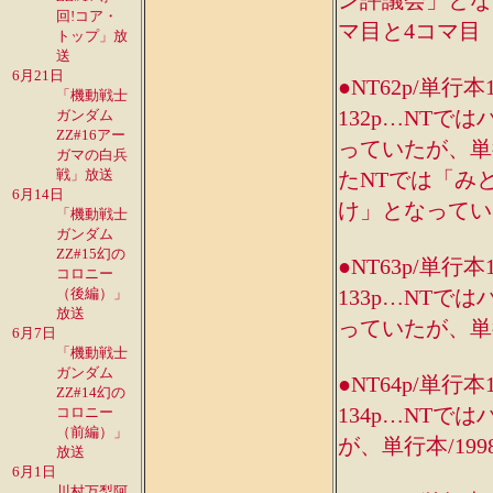
ン評議会」となっ
回!コア・
マ目と4コマ目
トップ」放
送
6月21日
●NT62p/単行本
「機動戦士
132p…NT
ガンダム
ZZ#16アー
っていたが、単行
ガマの白兵
戦」放送
たNTでは「み
6月14日
け」となってい
「機動戦士
ガンダム
ZZ#15幻の
●NT63p/単行本
コロニー
（後編）」
133p…NT
放送
っていたが、単行
6月7日
「機動戦士
ガンダム
●NT64p/単行本
ZZ#14幻の
134p…NT
コロニー
（前編）」
が、単行本/19
放送
6月1日
川村万梨阿