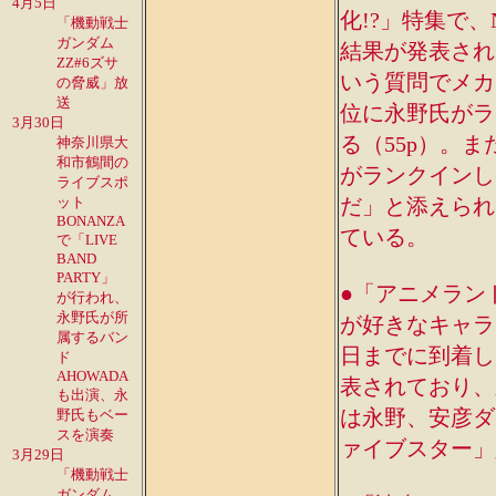
4月5日
化!?」特集で、
「機動戦士
ガンダム
結果が発表され
ZZ#6ズサ
いう質問でメカ
の脅威」放
送
位に永野氏がラ
3月30日
る（55p）。
神奈川県大
和市鶴間の
がランクインし
ライブスポ
ット
だ」と添えられ
BONANZA
ている。
で「LIVE
BAND
PARTY」
●「アニメランド
が行われ、
永野氏が所
が好きなキャラ
属するバン
日までに到着し
ド
AHOWADA
表されており、
も出演、永
は永野、安彦ダ
野氏もベー
スを演奏
ァイブスター」
3月29日
「機動戦士
ガンダム