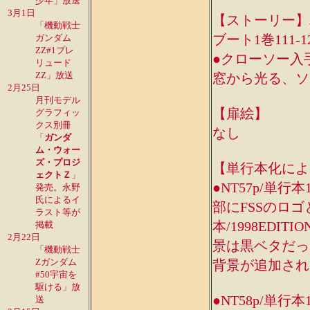
少年」放送
3月1日
【ストーリー】単行本
「機動戦士
ブート1巻111-1
ガンダム
ZZ#1プレ
●クローソー入
リュード
ZZ」放送
窓から光る、ソ
2月25日
月刊モデル
【扉絵】
グラフィッ
クス別冊
なし
「
ガンダ
ム・ウォー
ズ・プロジ
【単行本化によ
ェクトＺ
」
●NT57p/単行本
発売。永野
氏によるイ
部にFSSのロ
ラスト等が
本/1998ED
掲載
2月22日
景は黒ベタだった
「機動戦士
Zガンダム
背景が追加され
#50宇宙を
駆ける」放
●NT58p/単行本
送