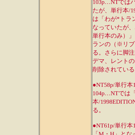
103p…NT
たが、単行本/1
は「わが*トラ
なっていたが、単
単行本のみ）」、
ランの（※リブ
る。さらに脚注
デマ、レントの
削除されている
●NT58p/単行本
104p…NT
本/1998ED
る。
●NT61p/単
「M・H」とな