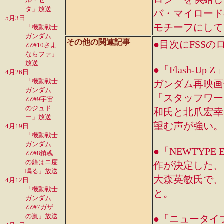
ル・ゼー
タ」放送
バ・マイロードの衣装
5月3日
モチーフにして
「機動戦士
ガンダム
その他の関連記事
●目次にFSSの
ZZ#10さよ
ならファ」
放送
●「Flash-U
4月26日
「機動戦士
ガンダム再映画
ガンダム
「スタッフワー
ZZ#9宇宙
のジュド
和氏と北爪宏幸
ー」放送
望む声が強い。
4月19日
「機動戦士
ガンダム
●「NEWTYP
ZZ#8鎮魂
の鐘はニ度
作が決定した、
鳴る」放送
大森英敏氏で、
4月12日
「機動戦士
と。
ガンダム
ZZ#7ガザ
の嵐」放送
●「ニュータイ