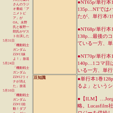
●NT65p/単行本
さんのラジ
135p…NT
オ番組「ア
ニメトピ
たが、単行本/1
ア」が
OA。永野
氏と板野一
●NT68p/単行本
郎氏がゲス
138p…最後
ト出演した
5月31日
ている一方、単行
「機動戦士
ガンダム
ZZ#13妹
●NT70p/単行本
よ！」放送
140p…1コ
5月24日
「機動戦士
いる一方、単行本
ガンダム
ZZ#12リィ
豆知識
●単行本1巻12
ナが消え
るよ」というシ
た」放送
5月10日
「機動戦士
●【ILM】…Jorge
ガンダム
ZZ#11始
略。Lucasf
動！ダブ
ロジーを供給し