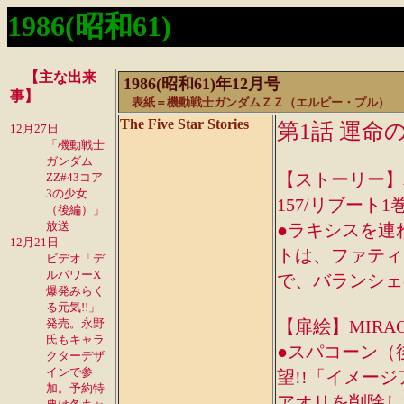
1986(昭和61)
【主な出来
1986(昭和61)年12月号
事】
表紙＝機動戦士ガンダムＺＺ（エルピー・プル） 
The Five Star Stories
第1話 運命
12月27日
「機動戦士
ガンダム
【ストーリー】単行本
ZZ#43コア
3の少女
157/リブート1巻p
（後編）」
放送
●ラキシスを連
12月21日
トは、ファティ
ビデオ「デ
ルパワーX
で、バランシェ
爆発みらく
る元気!!」
発売。永野
【扉絵】MIRAGE
氏もキャラ
●スパコーン（
クターデザ
インで参
望!!「イメー
加。予約特
アオリを削除し