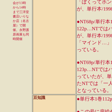
「ぼくってホン
会が13時
から14時
が、単行本/19
まで三洋堂
書店いりな
●NT68p/単行本
か店（名古
屋）で開
122p…NT
催。永野護
原画展も同
が、単行本/19
時開催
「マインド…」
っている。
●NT69p/単行本
123p…NT
っていたが、単行
たNTでは「一人
となっている。
豆知識
●単行本1巻1
●この号に扉絵