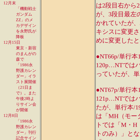
12月末
は2段目右から
「機動戦士
が、3段目最左
ガンダム
ZZ」のメ
かれていたが、
カデザイン
キシスに変更さ
を永野氏が
降板
めに変更したと
12月15日
東京・新宿
のまんがの
●NT66p/単行本
森で
120p…NT
「1986永
野護カレン
っていたが、単行
ダー」イラ
スト展開催
（21日ま
●NT67p/単行本
で）。また
121p…NT
午後2時よ
りサイン会
たが、単行本/1
が開催
は「MH（モータ
12月8日
「1986永
トでは「M・H（
野護カレン
ダー」刊行
トのみ）」とな
記念サイン