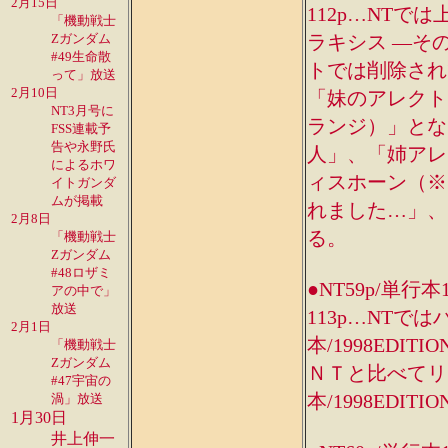
2月15日
112p…NT
「機動戦士
Zガンダム
ラキシス ―その
#49生命散
トでは削除され
って」放送
2月10日
「妹のアレクト
NT3月号に
ランジ）」となっ
FSS連載予
告や永野氏
人」、「姉アレク
によるホワ
ィスホーン（※1
イトガンダ
ムが掲載
れました…」、
2月8日
る。
「機動戦士
Zガンダム
#48ロザミ
●NT59p/単行本
アの中で」
放送
113p…NT
2月1日
本/1998ED
「機動戦士
Zガンダム
ＮＴと比べてリ
#47宇宙の
本/1998EDI
渦」放送
1月30日
井上伸一