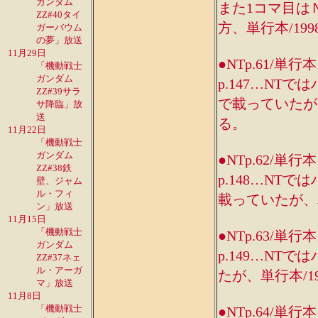
ガンダム
また1コマ目は
ZZ#40タイ
方、単行本/19
ガーバウム
の夢」放送
11月29日
●NTp.61/単行本
「機動戦士
ガンダム
p.147…N
ZZ#39サラ
で載っていたが、
サ降臨」放
送
る。
11月22日
「機動戦士
ガンダム
●NTp.62/単行本
ZZ#38鉄
p.148…N
壁、ジャム
ル・フィ
載っていたが、単
ン」放送
11月15日
「機動戦士
●NTp.63/単行本
ガンダム
p.149…N
ZZ#37ネェ
ル・アーガ
たが、単行本/1
マ」放送
11月8日
「機動戦士
●NTp.64/単行本